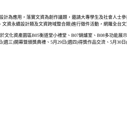
創意設計為應用，落實文資為創作議題，邀請大專學生及社會人士參
、文資永續設計類及文資跨域整合類)進行徵件活動，網羅全台
文化資產園區B05衡道堂小禮堂、B07鍋爐室、B08多功能展示
(週三)開幕曁頒獎典禮、5月29日(週四)得獎作品交流、5月3